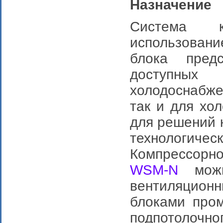
Назначение
Система к
использован
блока пред
доступны
холодоснабже
так и для хо
для решений к
технологичес
Компрессор
WSM-N
можн
вентиляцио
блоками пром
подпотолочн