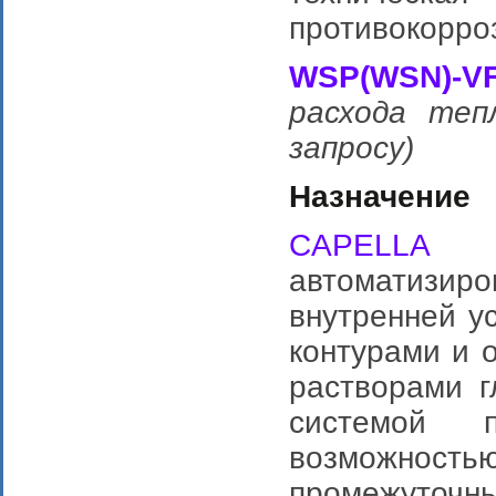
противокорро
WSP(WSN)-V
расхода теп
запросу)
Назначение
CAPELLA
автоматизир
внутренней у
контурами и 
растворами г
системой 
возможность
промежуточн