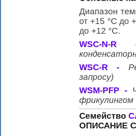
Диапазон темп
от +15 °С до 
до +12 °С.
WSС-N-
конденсаторн
WSС-R -
Р
запросу)
WSM-PFP -
фрикулингом 
Семейство
C
ОПИСАНИЕ 