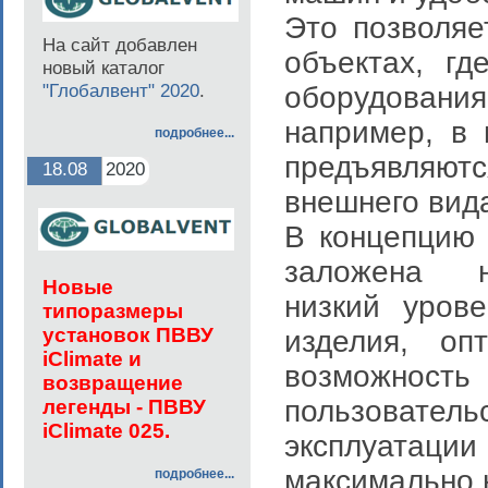
Это позволяе
На сайт добавлен
объектах, гд
новый каталог
"Глобалвент" 2020
.
оборудования
например, в 
подробнее...
предъявляютс
18.08
2020
внешнего вид
В концепцию
заложена на
Но
вые
низкий уров
типоразмеры
установок ПВВУ
изделия, оп
iClimate и
возможнос
возвращение
пользовател
легенды - ПВВУ
iClimate 025.
эксплуатац
максимально 
подробнее...