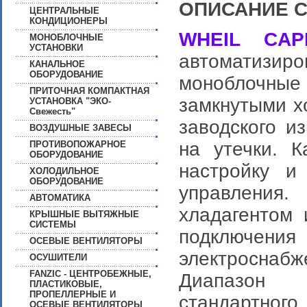
ОПИСАНИЕ 
ЦЕНТРАЛЬНЫЕ
КОНДИЦИОНЕРЫ
WHEIL CAP
МОНОБЛОЧНЫЕ
УСТАНОВКИ
автоматизи
КАНАЛЬНОЕ
ОБОРУДОВАНИЕ
моноблочные
ПРИТОЧНАЯ КОМПАКТНАЯ
замкнутыми х
УСТАНОВКА "ЭКО-
Свежесть"
заводского и
ВОЗДУШНЫЕ ЗАВЕСЫ
на утечки. 
ПРОТИВОПОЖАРНОЕ
ОБОРУДОВАНИЕ
настройку и
ХОЛОДИЛЬНОЕ
ОБОРУДОВАНИЕ
управления
АВТОМАТИКА
хладагентом 
КРЫШНЫЕ ВЫТЯЖНЫЕ
СИСТЕМЫ
подключения
ОСЕВЫЕ ВЕНТИЛЯТОРЫ
электроснабж
ОСУШИТЕЛИ
FANZIC - ЦЕНТРОБЕЖНЫЕ,
Диапазон х
ПЛАСТИКОВЫЕ,
ПРОПЕЛЛЕРНЫЕ И
стандартного
ОСЕВЫЕ ВЕНТИЛЯТОРЫ