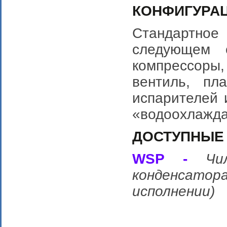
КОНФИГУРАЦ
Стандартно
следующем с
компрессор
вентиль, пл
испарителей 
«водоохлажд
ДОСТУПНЫЕ
WSP -
Чи
конденсат
исполнении)