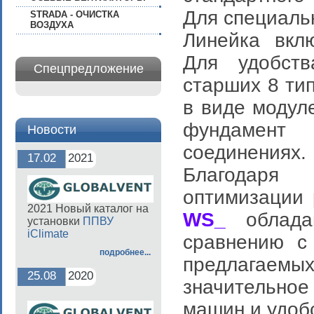
Для специальн
STRADA - ОЧИСТКА
ВОЗДУХА
Линейка вкл
Для удобст
Спецпредложение
старших 8 тип
в виде модул
фундамент 
Новости
соединениях.
17.02
2021
Благодаря
оптимизации 
2021 Новый каталог на
WS_
обладаю
установки
ППВУ
iClimate
сравнению с
подробнее...
предлагаемы
25.08
2020
значительно
машин и удоб