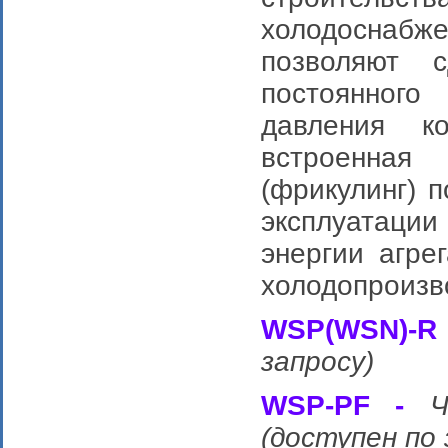
холодоснаб
позволяют с
постоянног
давления к
встроенная
(фрикулинг) 
эксплуатаци
энергии агре
холодопроизв
WSP(WSN)-R
запросу)
WSP-PF -
Ч
(доступен по 