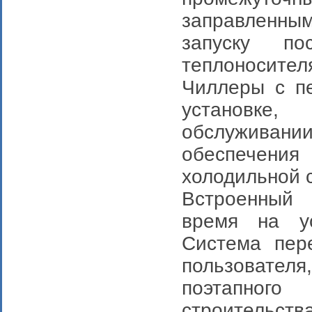
заправленным
запуску по
теплоносител
Чиллеры с п
установке
обслуживани
обеспечения
холодильной 
Встроенный 
время на ус
Система пер
пользовате
поэтапног
строительст