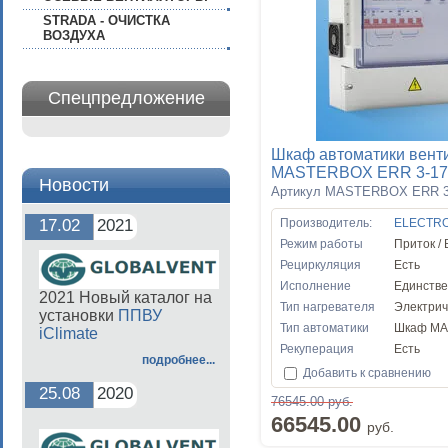
STRADA - ОЧИСТКА
ВОЗДУХА
Спецпредложение
Шкаф автоматики вент
MASTERBOX ERR 3-17
Новости
Артикул MASTERBOX ERR 3
17.02
2021
Производитель:
ELECTR
Режим работы
Приток /
Рециркуляция
Есть
Исполнение
Единств
2021 Новый каталог на
Тип нагревателя
Электрич
установки
ППВУ
Тип автоматики
Шкаф M
iClimate
Рекуперация
Есть
подробнее...
Добавить к сравнению
25.08
2020
76545.00 руб.
66545.00
руб.