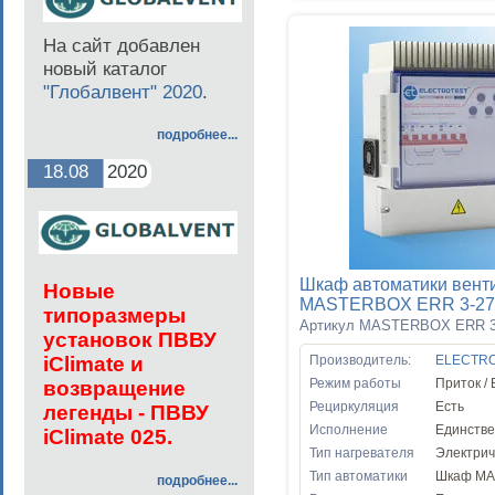
На сайт добавлен
новый каталог
"Глобалвент" 2020
.
подробнее...
18.08
2020
Шкаф автоматики вент
Но
вые
MASTERBOX ERR 3-27
типоразмеры
Артикул MASTERBOX ERR 3
установок ПВВУ
iClimate и
Производитель:
ELECTR
Режим работы
Приток /
возвращение
Рециркуляция
Есть
легенды - ПВВУ
Исполнение
Единств
iClimate 025.
Тип нагревателя
Электрич
Тип автоматики
Шкаф M
подробнее...