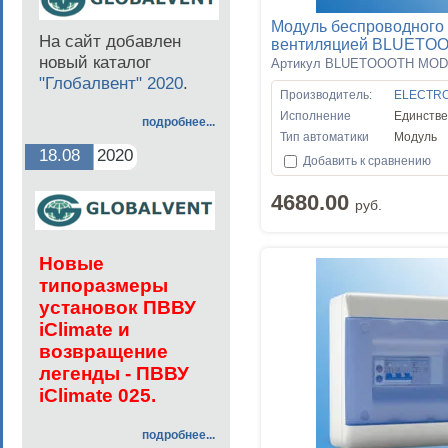
Модуль беспроводного
На сайт добавлен
вентиляцией BLUETO
новый каталог
Артикул BLUETOOOTH MO
"Глобалвент" 2020
.
Производитель:
ELECTR
Исполнение
Единств
подробнее...
Тип автоматики
Модуль
18.08
2020
Добавить к сравнению
4680.00
руб.
Но
вые
типоразмеры
установок ПВВУ
iClimate и
возвращение
легенды - ПВВУ
iClimate 025.
подробнее...