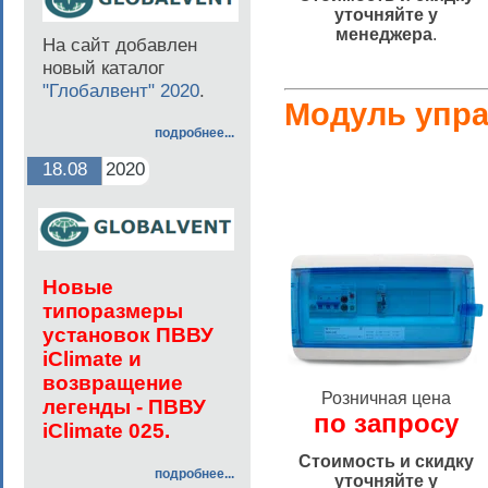
уточняйте у
менеджера
.
На сайт добавлен
новый каталог
"Глобалвент" 2020
.
Модуль упра
подробнее...
18.08
2020
Но
вые
типоразмеры
установок ПВВУ
iClimate и
возвращение
Розничная цена
легенды - ПВВУ
по запросу
iClimate 025.
Стоимость и скидку
подробнее...
уточняйте у