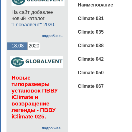
Наименование
На сайт добавлен
новый каталог
Сlimate
031
"Глобалвент" 2020
.
Сlimate
035
подробнее...
18.08
2020
Сlimate
038
Сlimate
042
Сlimate
050
Но
вые
типоразмеры
Сlimate
067
установок ПВВУ
iClimate и
возвращение
легенды - ПВВУ
iClimate 025.
подробнее...