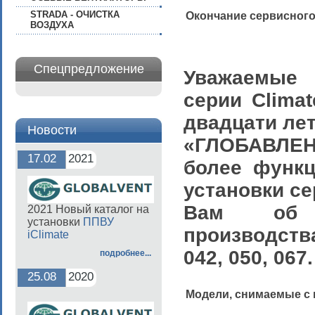
STRADA - ОЧИСТКА
Окончание сервисног
ВОЗДУХА
Спецпредложение
Уважаемые 
серии
Climat
двадцати лет
Новости
«ГЛОБАВЛЕ
17.02
2021
более функ
установки с
Вам об о
2021 Новый каталог на
установки
ППВУ
производств
iClimate
042, 050, 067.
подробнее...
25.08
2020
Модели, снимаемые с